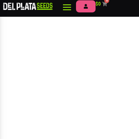
0
$
0