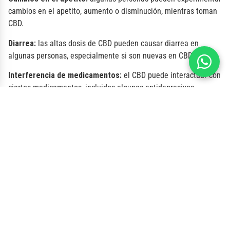
cambios en el apetito, aumento o disminución, mientras toman
CBD.
Diarrea:
las altas dosis de CBD pueden causar diarrea en
algunas personas, especialmente si son nuevas en CBD.
Interferencia de medicamentos:
el CBD puede interactuar con
ciertos medicamentos, incluidos algunos antidepresivos,
anticoagulantes y antipsicóticos, causando efectos secundarios.
Si está tomando algún tipo de medicamento, es importante
hablar con un profesional de la salud antes de tomar CBD.
Es importante tener en cuenta que estos efectos secundarios
suelen ser leves y transitorios, y que el CBD no es adictivo ni
causa daños significativos a largo plazo. Sin embargo, siempre
es una buena idea hablar con un profesional de la salud antes
de tomar CBD o cualquier otro suplemento o tratamiento.
Palabras Finales