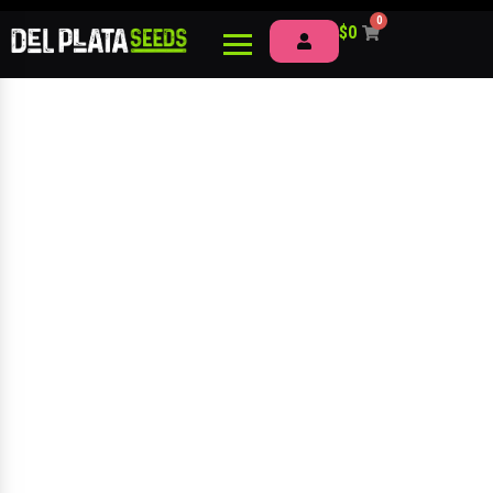
0
$
0