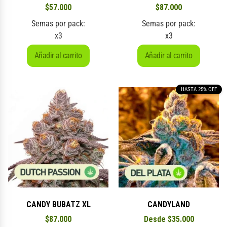
$
57.000
$
87.000
Semas por pack:
Semas por pack:
x3
x3
Añadir al carrito
Añadir al carrito
HASTA 25% OFF
CANDY BUBATZ XL
CANDYLAND
$
87.000
Desde
$
35.000