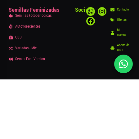
Semillas Feminizadas
Social
Contacto
Semillas Fotoperiódicas
Ofertas
Autoflorecientes
Mi
cuenta
CBD
Aceite de
Variadas - Mix
CBD
Semas Fast Version
Buenos Aires – Argentina
© – 2025 DelPlataSeeds.com
Términos y condiciones
|
Políticas de privacidad
📞 +54 11 3561-9424
👤 Quiénes Somos?