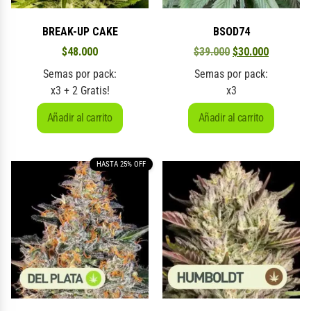
BREAK-UP CAKE
BSOD74
$
48.000
$
39.000
$
30.000
Semas por pack:
Semas por pack:
x3 + 2 Gratis!
x3
Añadir al carrito
Añadir al carrito
HASTA 25% OFF