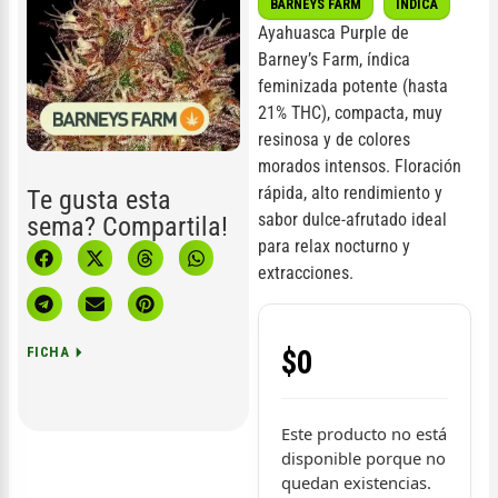
BARNEYS FARM
INDICA
Ayahuasca Purple de
Barney’s Farm, índica
feminizada potente (hasta
21% THC), compacta, muy
resinosa y de colores
morados intensos. Floración
rápida, alto rendimiento y
Te gusta esta
sabor dulce-afrutado ideal
sema? Compartila!
para relax nocturno y
extracciones.
$
0
FICHA
Este producto no está
disponible porque no
quedan existencias.