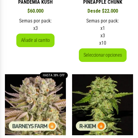
PANDEMIA KUSH
PINEAPPLE CHUNK
$
60.000
Desde
$
22.000
Semas por pack:
Semas por pack:
x3
x1
x3
Añadir al carrito
x10
Seleccionar opciones
HASTA 38% OFF