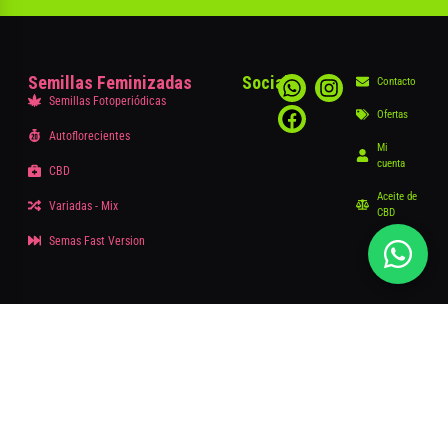
Semillas Feminizadas
Social
Contacto
Semillas Fotoperiódicas
Ofertas
Autoflorecientes
Mi
cuenta
CBD
Aceite de
Variadas - Mix
CBD
Semas Fast Version
Buenos Aires – Argentina
© – 2025 DelPlataSeeds.com
Términos y condiciones
|
Políticas de privacidad