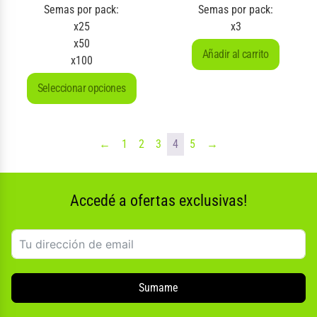
Semas por pack:
Semas por pack:
x25
x3
x50
Añadir al carrito
x100
Seleccionar opciones
←
1
2
3
4
5
→
Accedé a ofertas exclusivas!
Sumame