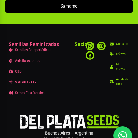
Sumame
Semillas Feminizadas
Social
Contacto
Semillas Fotoperiódicas
Ofertas
Autoflorecientes
Mi
cuenta
CBD
Aceite de
Variadas - Mix
CBD
Semas Fast Version
Buenos Aires – Argentina