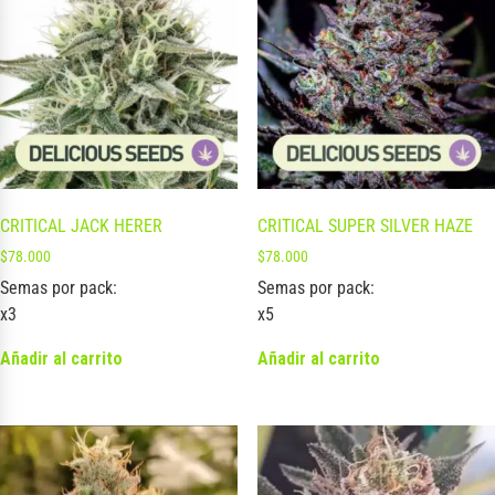
CRITICAL JACK HERER
CRITICAL SUPER SILVER HAZE
$
78.000
$
78.000
Semas por pack:
Semas por pack:
x3
x5
Añadir al carrito
Añadir al carrito