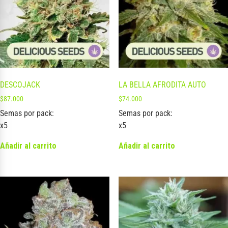
DESCOJACK
LA BELLA AFRODITA AUTO
$
87.000
$
74.000
Semas por pack:
Semas por pack:
x5
x5
Añadir al carrito
Añadir al carrito