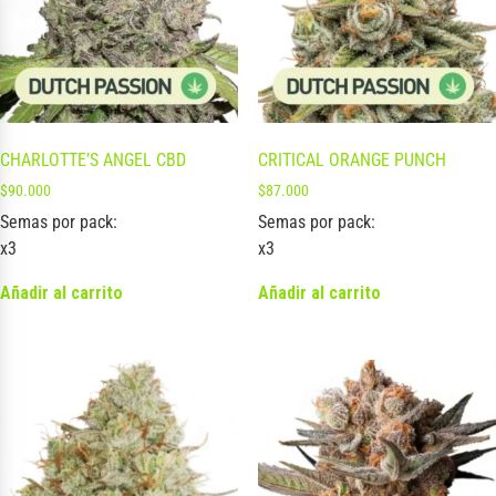
CHARLOTTE’S ANGEL CBD
CRITICAL ORANGE PUNCH
$
90.000
$
87.000
Semas por pack:
Semas por pack:
x3
x3
Añadir al carrito
Añadir al carrito