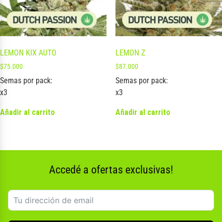
LEMON KIX AUTO
LEMON Z
$
75.000
$
87.000
Semas por pack:
Semas por pack:
x3
x3
Añadir al carrito
Añadir al carrito
Accedé a ofertas exclusivas!