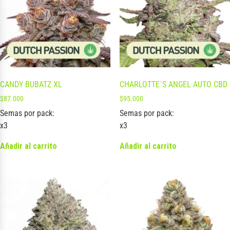
CANDY BUBATZ XL
CHARLOTTE´S ANGEL AUTO CBD
$
87.000
$
95.000
Semas por pack:
Semas por pack:
x3
x3
Añadir al carrito
Añadir al carrito