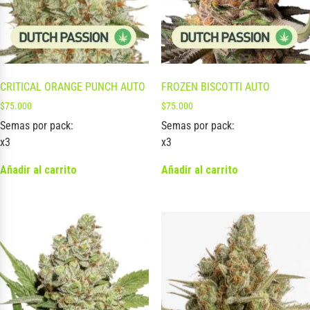
CRITICAL ORANGE PUNCH AUTO
FROZEN BISCOTTI AUTO
$
75.000
$
75.000
Semas por pack:
Semas por pack:
x3
x3
Añadir al carrito
Añadir al carrito