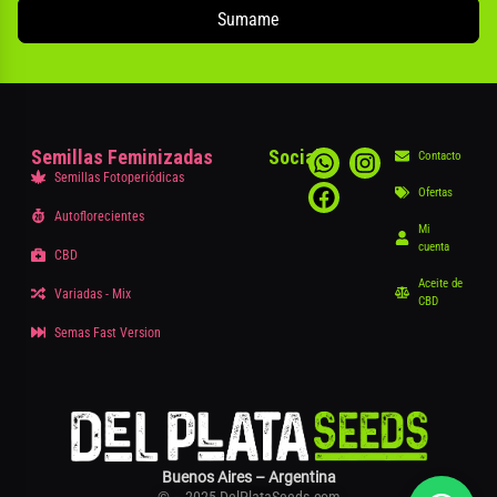
Sumame
Semillas Feminizadas
Social
Contacto
Semillas Fotoperiódicas
Ofertas
Autoflorecientes
Mi
cuenta
CBD
Aceite de
Variadas - Mix
CBD
Semas Fast Version
Buenos Aires – Argentina
© – 2025 DelPlataSeeds.com