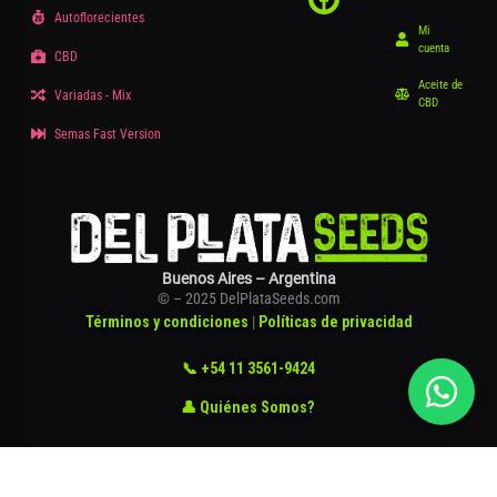
Autoflorecientes
Mi
cuenta
CBD
Aceite de
Variadas - Mix
CBD
Semas Fast Version
Buenos Aires – Argentina
© – 2025 DelPlataSeeds.com
Términos y condiciones
|
Políticas de privacidad
📞 +54 11 3561-9424
👤 Quiénes Somos?