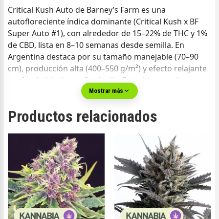
Critical Kush Auto de Barney’s Farm es una
autofloreciente índica dominante (Critical Kush x BF
Super Auto #1), con alrededor de 15–22% de THC y 1%
de CBD, lista en 8–10 semanas desde semilla. En
Argentina destaca por su tamaño manejable (70–90
cm), producción alta (400–550 g/m²) y efecto relajante
profundo ideal para fin de día. En cultivos reales en
Argentina se comporta como una planta noble, fácil de
Mostrar más
llevar, que responde muy bien a LED y sustratos
Productos relacionados
aireados.
Ficha técnica de Critical Kush
Auto – Barney’s Farm
Genética / linaje exacto
Critical Kush x BF Super Auto #1 (ruderalis)
90% índica / 10% sativa
Fuentes canónicas:
,
.
Barney’s Farm
Seedfinder