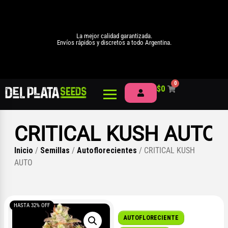
La mejor calidad garantizada.
Envíos rápidos y discretos a todo Argentina.
0
$
0
CRITICAL KUSH AUTO
Inicio
/
Semillas
/
Autoflorecientes
/ CRITICAL KUSH
AUTO
HASTA 32% OFF
AUTOFLORECIENTE