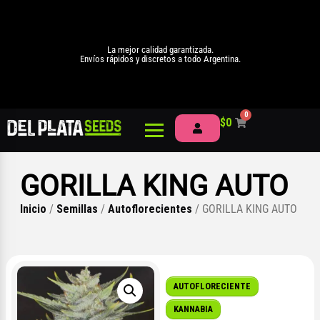
La mejor calidad garantizada.
Envíos rápidos y discretos a todo Argentina.
0
$
0
GORILLA KING AUTO
Inicio
/
Semillas
/
Autoflorecientes
/ GORILLA KING AUTO
AUTOFLORECIENTE
KANNABIA