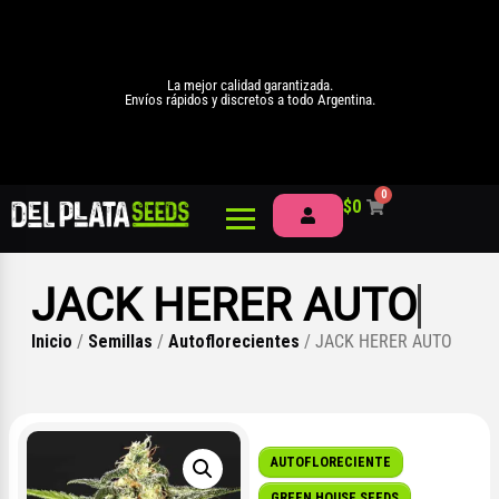
La mejor calidad garantizada.
Envíos rápidos y discretos a todo Argentina.
0
$
0
JACK HERER AUTO
Inicio
/
Semillas
/
Autoflorecientes
/ JACK HERER AUTO
AUTOFLORECIENTE
GREEN HOUSE SEEDS