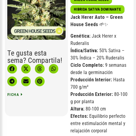
HIBRIDA SATIVA DOMINANTE
Jack Herer Auto – Green
House Seeds
🌱✨
Genética:
Jack Herer x
Ruderalis
Índica/Sativa:
50% Sativa –
Te gusta esta
30% Índica – 20% Ruderalis
sema? Compartila!
Ciclo Completo:
9 semanas
desde la germinación
Producción Interior:
Hasta
700 g/m²
Producción Exterior:
80-100
FICHA
g por planta
Altura:
80-100 cm
Efectos:
Equilibrio perfecto
entre estimulación mental y
relajación corporal