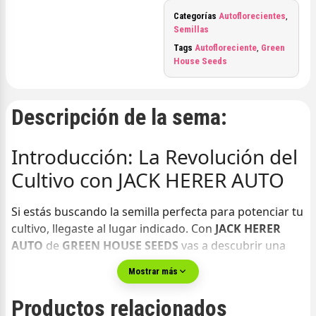
Categorías
Autoflorecientes
,
Semillas
Tags
Autofloreciente
,
Green
House Seeds
Descripción de la sema:
Introducción: La Revolución del
Cultivo con JACK HERER AUTO
Si estás buscando la semilla perfecta para potenciar tu
cultivo, llegaste al lugar indicado. Con
JACK HERER
AUTO
de
GREEN HOUSE SEEDS
vas a descubrir una
variedad que no sólo destaca por su genética
Mostrar más
excepcional, sino también por su facilidad de cultivo y
sus resultados sorprendentes. Esta semilla, pensada
Productos relacionados
para cultivadores que exigen calidad y rendimiento,