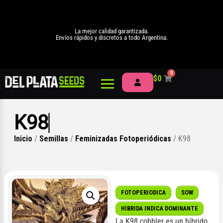
La mejor calidad garantizada.
Envíos rápidos y discretos a todo Argentina.
0
$
0
K98
Inicio
/
Semillas
/
Feminizadas Fotoperiódicas
/ K98
FOTOPERIODICA
SOW
HIBRIDA INDICA DOMINANTE
La K98 cobbler es un híbrido