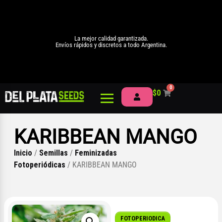
La mejor calidad garantizada.
Envíos rápidos y discretos a todo Argentina.
0
$
0
KARIBBEAN MANGO
Inicio
/
Semillas
/
Feminizadas
Fotoperiódicas
/ KARIBBEAN MANGO
FOTOPERIODICA