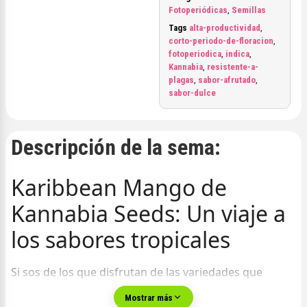
Fotoperiódicas
,
Semillas
Tags
alta-productividad
,
corto-periodo-de-floracion
,
fotoperiodica
,
indica
,
Kannabia
,
resistente-a-
plagas
,
sabor-afrutado
,
sabor-dulce
Descripción de la sema:
Karibbean Mango de
Kannabia Seeds: Un viaje a
los sabores tropicales
Si sos de los que disfrutan de las variedades que
combinan un
sabor tropical
y un efecto mixto que
Mostrar más
equilibra lo mejor de ambos mundos,
Karibbean