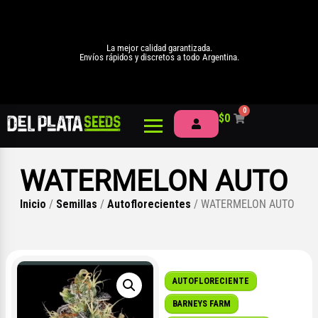
La mejor calidad garantizada.
Envíos rápidos y discretos a todo Argentina.
0
$
0
WATERMELON AUTO
Inicio
/
Semillas
/
Autoflorecientes
/ WATERMELON AUTO
AUTOFLORECIENTE
BARNEYS FARM