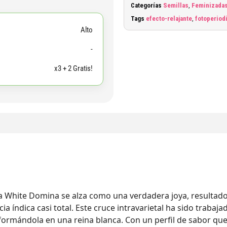
Categorías
Semillas
,
Feminizadas
Tags
efecto-relajante
,
fotoperiod
Alto
-
x3 + 2 Gratis!
 la White Domina se alza como una verdadera joya, resultad
a índica casi total. Este cruce intravarietal ha sido trabaj
sformándola en una reina blanca. Con un perfil de sabor que