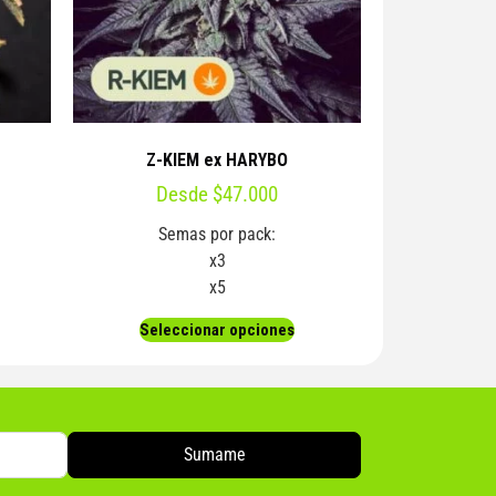
Z-KIEM ex HARYBO
Desde
$
47.000
Semas por pack:
x3
x5
Seleccionar opciones
Sumame