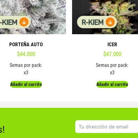
PORTEÑA AUTO
ICER
$
44.000
$
47.000
Semas por pack:
Semas por pack:
x3
x3
Añadir al carrito
Añadir al carrito
s!