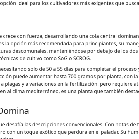
a opción ideal para los cultivadores más exigentes que bus
 crece con fuerza, desarrollando una cola central domina
es la opción más recomendada para principiantes, su manej
lturas descomunales, manteniéndose por debajo de los dos me
 técnicas de cultivo como SoG o SCROG.
o, necesitando solo de 50 a 55 días para completar el proce
oducción puede aumentar hasta 700 gramos por planta, con l
 plagas y a variaciones en la fertilización, pero requiere at
n al clima mediterráneo, es una planta que también desta
 Domina
e desafía las descripciones convencionales. Con notas de tier
ro con un toque exótico que perdura en el paladar. Su hu