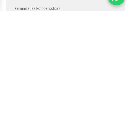
Vista rápida
Feminizadas Fotoperiódicas
SKYWALKER KUSH
Desde
$
35.000
Seleccionar opciones
Más de nuestro blog: