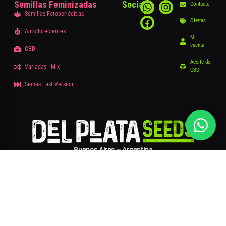
Semillas Feminizadas
Social
Contacto
Semillas Fotoperiódicas
Ofertas
Autoflorecientes
Mi
cuenta
CBD
Aceite de
Variadas - Mix
CBD
Semas Fast Version
Buenos Aires – Argentina
© – 2025 DelPlataSeeds.com
Términos y condiciones
|
Políticas de privacidad
📞 +54 11 3561-9424
👤 Quiénes Somos?