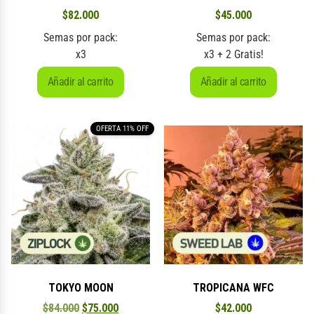
$
82.000
$
45.000
Semas por pack:
Semas por pack:
x3
x3 + 2 Gratis!
Añadir al carrito
Añadir al carrito
OFERTA 11% OFF
TOKYO MOON
TROPICANA WFC
$
84.000
$
75.000
$
42.000