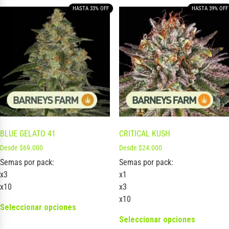
HASTA 33% OFF
HASTA 39% OFF
BLUE GELATO 41
CRITICAL KUSH
Desde
$
69.000
Desde
$
24.000
Semas por pack:
Semas por pack:
x3
x1
x10
x3
x10
Seleccionar opciones
Seleccionar opciones