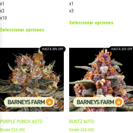
x1
x1
x3
x3
x10
Seleccionar opciones
Seleccionar opciones
HASTA 30% OFF
HASTA 32% OFF
PURPLE PUNCH AUTO
RUNTZ AUTO
Desde
$
24.000
Desde
$
24.000