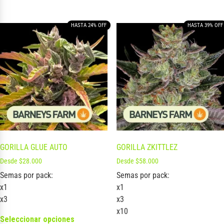
HASTA 24% OFF
HASTA 39% OFF
GORILLA GLUE AUTO
GORILLA ZKITTLEZ
Desde
$
28.000
Desde
$
58.000
Semas por pack:
Semas por pack:
x1
x1
x3
x3
x10
Seleccionar opciones