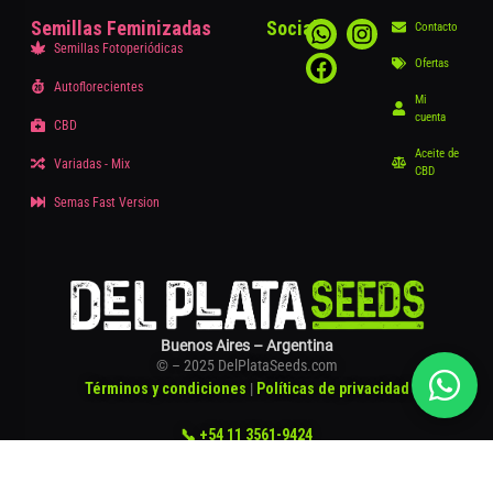
Semillas Feminizadas
Social
Contacto
Semillas Fotoperiódicas
Ofertas
Autoflorecientes
Mi
cuenta
CBD
Aceite de
Variadas - Mix
CBD
Semas Fast Version
Buenos Aires – Argentina
© – 2025 DelPlataSeeds.com
Términos y condiciones
|
Políticas de privacidad
📞 +54 11 3561-9424
👤 Quiénes Somos?