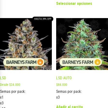
Seleccionar opciones
HASTA 39% OFF
LSD
LSD AUTO
Desde
$
24.000
$
84.000
Semas por pack:
Semas por pack:
x1
x3
x3
Añadir al carrito