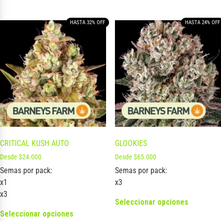
HASTA 32% OFF
HASTA 24% OFF
CRITICAL KUSH AUTO
GLOOKIES
Desde
$
24.000
Desde
$
65.000
Semas por pack:
Semas por pack:
x1
x3
x3
Seleccionar opciones
Seleccionar opciones